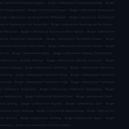
.
.
ger Lieferservice Passau Sieglgut
Burger Lieferservice Passau Stromlänge
Burger
.
.
vice Passau Lindau
Burger Lieferservice Passau
Burger Lieferservice Neuburg am
.
Burger Lieferservice Neuburg am Inn Kälberbach
Burger Lieferservice Neuburg am
.
.
service Neuburg am Inn Kurzeichet
Burger Lieferservice Neuburg am Inn Grünet
.
.
ell Rehschaln
Burger Lieferservice Fürstenzell Pfenningbach
Burger Lieferservice
.
.
service Fürstenzell Untereichet
Burger Lieferservice Fürstenzell Endau
Burger
.
.
erservice Fürstenzell Oberirsham
Burger Lieferservice Fürstenzell Irsham
Burger
.
.
.
am Inn
Burger Lieferservice Hofötz
Burger Lieferservice Salzweg Oberilzmühle
.
.
Lieferservice Salzweg Kiesling
Burger Lieferservice Salzweg Innerreut
Burger
.
.
service Salzweg
Burger Lieferservice Schafberg
Burger Lieferservice Tiefenbach
.
.
 Kiesling
Burger Lieferservice Tiefenbach Moos
Burger Lieferservice Tiefenbach
.
.
 Kronreut
Burger Lieferservice Tiefenbach Irring
Burger Lieferservice Tiefenbach
.
.
ice Tiefenbach Grubmühle
Burger Lieferservice Tiefenbach Schwaiberg
Burger
.
.
.
vice Helmbrechts
Burger Lieferservice Bahnhof Pyret
Burger Lieferservice Unedt
.
.
.
rvice Saming
Burger Lieferservice Mayrhof
Burger Lieferservice Dorf
Burger
.
.
erservice Huber-Siedlung
Burger Lieferservice Amelreiching
Burger Lieferservice
.
.
.
vice Windorf
Burger Lieferservice Anzberg
Burger Lieferservice Aigen
Burger
.
ferservice
Essen zum mitnehmen und zum Liefern