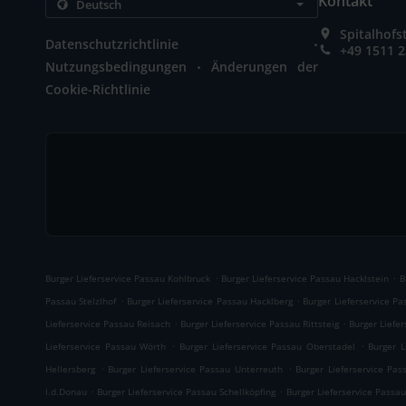
Kontakt
Spitalhof
.
Datenschutzrichtlinie
+49 1511 
.
Nutzungsbedingungen
Änderungen der
Cookie-Richtlinie
.
.
Burger Lieferservice Passau Kohlbruck
Burger Lieferservice Passau Hacklstein
B
.
.
Passau Stelzlhof
Burger Lieferservice Passau Hacklberg
Burger Lieferservice P
.
.
Lieferservice Passau Reisach
Burger Lieferservice Passau Rittsteig
Burger Liefe
.
.
Lieferservice Passau Wörth
Burger Lieferservice Passau Oberstadel
Burger L
.
.
Hellersberg
Burger Lieferservice Passau Unterreuth
Burger Lieferservice Pas
.
.
l.d.Donau
Burger Lieferservice Passau Schellköpfing
Burger Lieferservice Passau