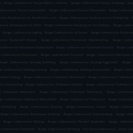
.
.
.
g
Burger Lieferservice Passau Wörth r.d.Donau
Burger Lieferservice Passau Grubweg
Bur
.
.
Lieferservice Passau Untersölden
Burger Lieferservice Passau Obersölden
Burger Lieferser
.
.
ervice Neuburg am Inn Neukirchen a.Inn
Burger Lieferservice Neuburg am Inn Schmelzing
.
.
rservice Neuburg am Inn Höch
Burger Lieferservice Neuburg am Inn Schönau
Burger Liefer
.
.
.
Burger Lieferservice Ingling
Burger Lieferservice Achleiten
Burger Lieferservice Fürstenz
.
.
ervice Fürstenzell Wiesen
Burger Lieferservice Fürstenzell Oberreisching
Burger Liefer
.
.
 Lieferservice Fürstenzell Aspertsham
Burger Lieferservice Fürstenzell Gurlarn
Burger Lief
.
.
r Lieferservice Fürstenzell
Burger Lieferservice Fraunhof
Burger Lieferservice Wernstein 
.
.
Burger Lieferservice Salzweg Stuhlberg
Burger Lieferservice Salzweg Eggersdorf
Burger 
.
.
er Lieferservice Salzweg Leitzing
Burger Lieferservice Salzweg Kronawitten
Burger Liefer
.
.
fenbach Fatting
Burger Lieferservice Tiefenbach Bäckerreut
Burger Lieferservice Tiefenbach
.
.
ach Unterjacking
Burger Lieferservice Tiefenbach Gablöd
Burger Lieferservice Tiefenbach
.
.
ce Tiefenbach Weberreut
Burger Lieferservice Tiefenbach Gerlesberg
Burger Lieferserv
.
.
ger Lieferservice Tiefenbach Mausmühle
Burger Lieferservice Tiefenbach
Burger Lieferser
.
.
.
 Ohrhalling
Burger Lieferservice Stritting
Burger Lieferservice Linden
Burger Lieferse
.
.
Burger Lieferservice Krennbauer-Siedlung
Burger Lieferservice Schardenberg
Burger Lief
.
.
.
Burger Lieferservice Wibling
Burger Lieferservice Windorf Gaishofen
Burger Lieferser
.
.
.
r Lieferservice Zwickledt
Burger Lieferservice Wimberg
Fast Food Lieferservice
Salate Lie