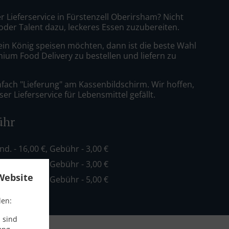
r Lieferservice in Fürstenzell Oberirsham? Nicht
 oder Talent dazu, leckeres Essen zuzubereiten.
ein König speisen möchten, dann ist die beste Wahl
mium Food Delivery zu bestellen und liefern zu
nfach "Lieferung" am Kassenbildschirm. Wir hoffen,
er Lieferservice für Lebensmittel gefällt.
ühr
ind. - 16,00 €, Gebühr - 3,00 €
ind. - 20,00 €, Gebühr - 3,00 €
Website
ind. - 35,00 €, Gebühr - 5,00 €
den:
 sind