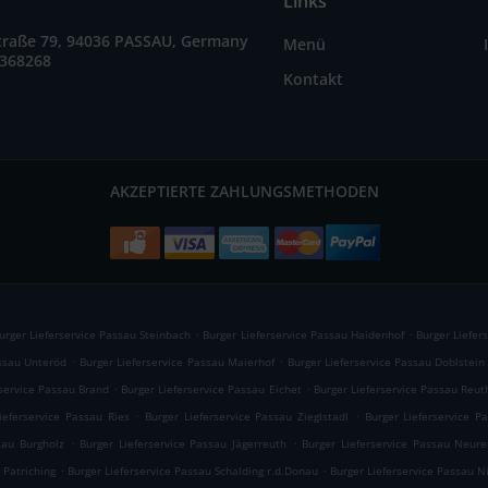
Links
straße 79, 94036 PASSAU, Germany
Menü
2368268
Kontakt
AKZEPTIERTE ZAHLUNGSMETHODEN
.
.
urger Lieferservice Passau Steinbach
Burger Lieferservice Passau Haidenhof
Burger Liefer
.
.
assau Unteröd
Burger Lieferservice Passau Maierhof
Burger Lieferservice Passau Doblstein
.
.
rservice Passau Brand
Burger Lieferservice Passau Eichet
Burger Lieferservice Passau Reut
.
.
ieferservice Passau Ries
Burger Lieferservice Passau Zieglstadl
Burger Lieferservice P
.
.
sau Burgholz
Burger Lieferservice Passau Jägerreuth
Burger Lieferservice Passau Neure
.
.
 Patriching
Burger Lieferservice Passau Schalding r.d.Donau
Burger Lieferservice Passau N