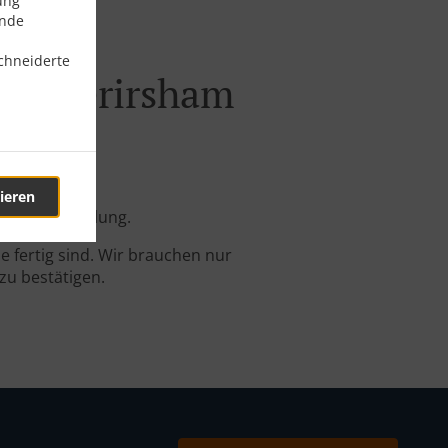
ung
ende
chneiderte
ll Oberirsham
ieren
Online-Bestellung.
 fertig sind. Wir brauchen nur
zu bestätigen.