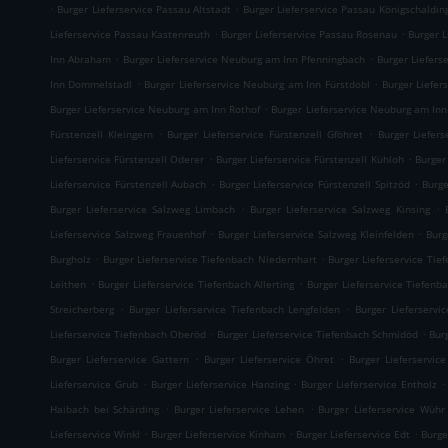
.
.
Burger Lieferservice Passau Altstadt
Burger Lieferservice Passau Königschaldin
.
.
Lieferservice Passau Kastenreuth
Burger Lieferservice Passau Rosenau
Burger 
.
.
Inn Abraham
Burger Lieferservice Neuburg am Inn Pfenningbach
Burger Liefers
.
.
Inn Dommelstadl
Burger Lieferservice Neuburg am Inn Fürstdobl
Burger Liefe
.
Burger Lieferservice Neuburg am Inn Rothof
Burger Lieferservice Neuburg am Inn
.
.
Fürstenzell Kleingern
Burger Lieferservice Fürstenzell Gföhret
Burger Liefers
.
.
Lieferservice Fürstenzell Oderer
Burger Lieferservice Fürstenzell Kühloh
Burger
.
.
Lieferservice Fürstenzell Aubach
Burger Lieferservice Fürstenzell Spitzöd
Burge
.
.
Burger Lieferservice Salzweg Limbach
Burger Lieferservice Salzweg Kinsing
.
.
Lieferservice Salzweg Frauenhof
Burger Lieferservice Salzweg Kleinfelden
Burg
.
.
Burgholz
Burger Lieferservice Tiefenbach Niedernhart
Burger Lieferservice Tie
.
.
Leithen
Burger Lieferservice Tiefenbach Allerting
Burger Lieferservice Tiefenb
.
.
Streicherberg
Burger Lieferservice Tiefenbach Lengfelden
Burger Lieferservi
.
.
Lieferservice Tiefenbach Oberöd
Burger Lieferservice Tiefenbach Schmidöd
Bur
.
.
Burger Lieferservice Gattern
Burger Lieferservice Öhret
Burger Lieferservice
.
.
.
Lieferservice Grub
Burger Lieferservice Hanzing
Burger Lieferservice Entholz
.
.
Haibach bei Schärding
Burger Lieferservice Lehen
Burger Lieferservice Wühr
.
.
.
Lieferservice Winkl
Burger Lieferservice Kinham
Burger Lieferservice Edt
Burge