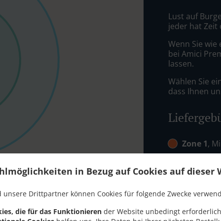
Lust auf Burge
jeder hat Zeit
Wenn Sie wie 
bei Amici Pre
lassen.
Wählen Sie ei
dass Ihnen uns
Liefergeb
Zone 1
, M
Zone 2
, M
hlmöglichkeiten in Bezug auf Cookies auf dieser 
Zone 4
, M
 unsere Drittpartner können Cookies für folgende Zwecke verwen
ies, die für das Funktionieren
der Website unbedingt erforderlich