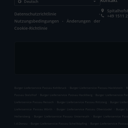
Kontakt
Spitalhof
.
Datenschutzrichtlinie
+49 1511 
.
Nutzungsbedingungen
Änderungen der
Cookie-Richtlinie
.
.
Burger Lieferservice Passau Kohlbruck
Burger Lieferservice Passau Hacklstein
B
.
.
Passau Stelzlhof
Burger Lieferservice Passau Hacklberg
Burger Lieferservice P
.
.
Lieferservice Passau Reisach
Burger Lieferservice Passau Rittsteig
Burger Liefe
.
.
Lieferservice Passau Wörth
Burger Lieferservice Passau Oberstadel
Burger L
.
.
Hellersberg
Burger Lieferservice Passau Unterreuth
Burger Lieferservice Pas
.
.
l.d.Donau
Burger Lieferservice Passau Schellköpfing
Burger Lieferservice Passau