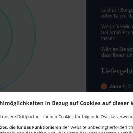
Lust auf Burge
oder Talent d
Wenn Sie wie 
bei Amici Pre
lassen.
Wählen Sie ei
dass Ihnen uns
Liefergeb
Zone 1
, M
Zone 2
, M
hlmöglichkeiten in Bezug auf Cookies auf dieser 
Zone 4
, M
 unsere Drittpartner können Cookies für folgende Zwecke verwen
ies, die für das Funktionieren
der Website unbedingt erforderlich