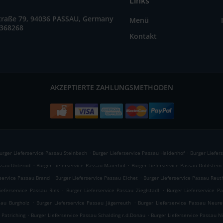
Links
straße 79, 94036 PASSAU, Germany
Menü
2368268
Kontakt
AKZEPTIERTE ZAHLUNGSMETHODEN
.
.
urger Lieferservice Passau Steinbach
Burger Lieferservice Passau Haidenhof
Burger Liefer
.
.
assau Unteröd
Burger Lieferservice Passau Maierhof
Burger Lieferservice Passau Doblstein
.
.
rservice Passau Brand
Burger Lieferservice Passau Eichet
Burger Lieferservice Passau Reut
.
.
ieferservice Passau Ries
Burger Lieferservice Passau Zieglstadl
Burger Lieferservice P
.
.
sau Burgholz
Burger Lieferservice Passau Jägerreuth
Burger Lieferservice Passau Neure
.
.
 Patriching
Burger Lieferservice Passau Schalding r.d.Donau
Burger Lieferservice Passau N