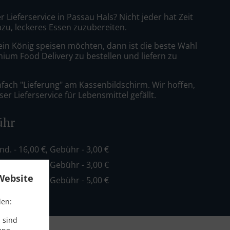
r Lieferservice in Passau Hals? Nicht jeder hat Zeit
azu, leckeres Essen zuzubereiten.
ein König speisen möchten, dann ist die beste Wahl
mium Food Delivery zu bestellen und liefern zu
nfach "Lieferung" am Kassenbildschirm. Wir hoffen,
er Lieferservice für Lebensmittel gefällt.
ühr
ind. - 16,00 €, Gebühr - 3,00 €
ind. - 20,00 €, Gebühr - 3,00 €
Website
ind. - 35,00 €, Gebühr - 5,00 €
den:
 sind