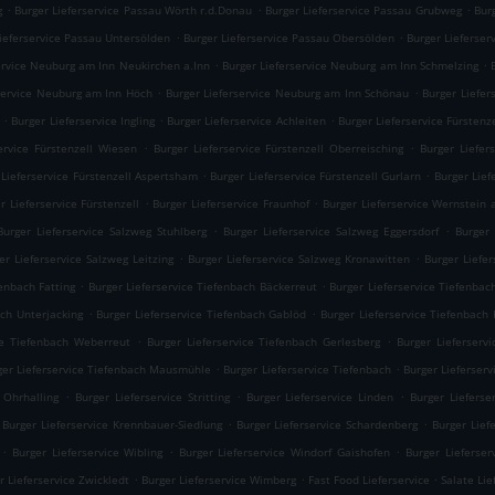
.
.
.
g
Burger Lieferservice Passau Wörth r.d.Donau
Burger Lieferservice Passau Grubweg
Bur
.
.
Lieferservice Passau Untersölden
Burger Lieferservice Passau Obersölden
Burger Lieferser
.
.
ervice Neuburg am Inn Neukirchen a.Inn
Burger Lieferservice Neuburg am Inn Schmelzing
.
.
rservice Neuburg am Inn Höch
Burger Lieferservice Neuburg am Inn Schönau
Burger Liefer
.
.
.
Burger Lieferservice Ingling
Burger Lieferservice Achleiten
Burger Lieferservice Fürstenz
.
.
ervice Fürstenzell Wiesen
Burger Lieferservice Fürstenzell Oberreisching
Burger Liefer
.
.
 Lieferservice Fürstenzell Aspertsham
Burger Lieferservice Fürstenzell Gurlarn
Burger Lief
.
.
r Lieferservice Fürstenzell
Burger Lieferservice Fraunhof
Burger Lieferservice Wernstein 
.
.
Burger Lieferservice Salzweg Stuhlberg
Burger Lieferservice Salzweg Eggersdorf
Burger 
.
.
er Lieferservice Salzweg Leitzing
Burger Lieferservice Salzweg Kronawitten
Burger Liefer
.
.
fenbach Fatting
Burger Lieferservice Tiefenbach Bäckerreut
Burger Lieferservice Tiefenbach
.
.
ach Unterjacking
Burger Lieferservice Tiefenbach Gablöd
Burger Lieferservice Tiefenbach
.
.
ce Tiefenbach Weberreut
Burger Lieferservice Tiefenbach Gerlesberg
Burger Lieferserv
.
.
ger Lieferservice Tiefenbach Mausmühle
Burger Lieferservice Tiefenbach
Burger Lieferser
.
.
.
 Ohrhalling
Burger Lieferservice Stritting
Burger Lieferservice Linden
Burger Lieferse
.
.
Burger Lieferservice Krennbauer-Siedlung
Burger Lieferservice Schardenberg
Burger Lief
.
.
.
Burger Lieferservice Wibling
Burger Lieferservice Windorf Gaishofen
Burger Lieferser
.
.
.
r Lieferservice Zwickledt
Burger Lieferservice Wimberg
Fast Food Lieferservice
Salate Lie