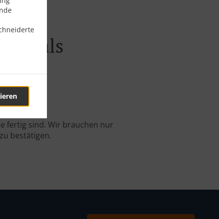
ung
ende
chneiderte
sau Hals
ieren
-Bestellung.
 fertig sind. Wir brauchen nur
zu bestätigen.