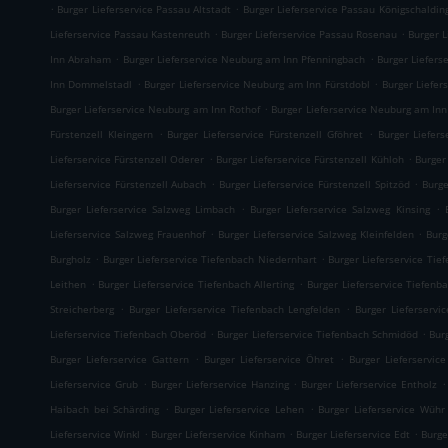
.
.
Burger Lieferservice Passau Altstadt
Burger Lieferservice Passau Königschaldin
.
.
Lieferservice Passau Kastenreuth
Burger Lieferservice Passau Rosenau
Burger 
.
.
Inn Abraham
Burger Lieferservice Neuburg am Inn Pfenningbach
Burger Liefers
.
.
Inn Dommelstadl
Burger Lieferservice Neuburg am Inn Fürstdobl
Burger Liefe
.
Burger Lieferservice Neuburg am Inn Rothof
Burger Lieferservice Neuburg am Inn
.
.
Fürstenzell Kleingern
Burger Lieferservice Fürstenzell Gföhret
Burger Liefers
.
.
Lieferservice Fürstenzell Oderer
Burger Lieferservice Fürstenzell Kühloh
Burger
.
.
Lieferservice Fürstenzell Aubach
Burger Lieferservice Fürstenzell Spitzöd
Burge
.
.
Burger Lieferservice Salzweg Limbach
Burger Lieferservice Salzweg Kinsing
.
.
Lieferservice Salzweg Frauenhof
Burger Lieferservice Salzweg Kleinfelden
Burg
.
.
Burgholz
Burger Lieferservice Tiefenbach Niedernhart
Burger Lieferservice Tie
.
.
Leithen
Burger Lieferservice Tiefenbach Allerting
Burger Lieferservice Tiefenb
.
.
Streicherberg
Burger Lieferservice Tiefenbach Lengfelden
Burger Lieferservi
.
.
Lieferservice Tiefenbach Oberöd
Burger Lieferservice Tiefenbach Schmidöd
Bur
.
.
Burger Lieferservice Gattern
Burger Lieferservice Öhret
Burger Lieferservice
.
.
.
Lieferservice Grub
Burger Lieferservice Hanzing
Burger Lieferservice Entholz
.
.
Haibach bei Schärding
Burger Lieferservice Lehen
Burger Lieferservice Wühr
.
.
.
Lieferservice Winkl
Burger Lieferservice Kinham
Burger Lieferservice Edt
Burge