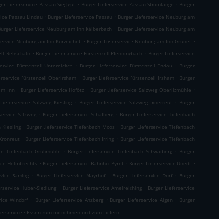
.
.
ger Lieferservice Passau Sieglgut
Burger Lieferservice Passau Stromlänge
Burger
.
.
vice Passau Lindau
Burger Lieferservice Passau
Burger Lieferservice Neuburg am
.
Burger Lieferservice Neuburg am Inn Kälberbach
Burger Lieferservice Neuburg am
.
.
service Neuburg am Inn Kurzeichet
Burger Lieferservice Neuburg am Inn Grünet
.
.
ell Rehschaln
Burger Lieferservice Fürstenzell Pfenningbach
Burger Lieferservice
.
.
service Fürstenzell Untereichet
Burger Lieferservice Fürstenzell Endau
Burger
.
.
erservice Fürstenzell Oberirsham
Burger Lieferservice Fürstenzell Irsham
Burger
.
.
.
am Inn
Burger Lieferservice Hofötz
Burger Lieferservice Salzweg Oberilzmühle
.
.
Lieferservice Salzweg Kiesling
Burger Lieferservice Salzweg Innerreut
Burger
.
.
service Salzweg
Burger Lieferservice Schafberg
Burger Lieferservice Tiefenbach
.
.
 Kiesling
Burger Lieferservice Tiefenbach Moos
Burger Lieferservice Tiefenbach
.
.
 Kronreut
Burger Lieferservice Tiefenbach Irring
Burger Lieferservice Tiefenbach
.
.
ice Tiefenbach Grubmühle
Burger Lieferservice Tiefenbach Schwaiberg
Burger
.
.
.
vice Helmbrechts
Burger Lieferservice Bahnhof Pyret
Burger Lieferservice Unedt
.
.
.
rvice Saming
Burger Lieferservice Mayrhof
Burger Lieferservice Dorf
Burger
.
.
erservice Huber-Siedlung
Burger Lieferservice Amelreiching
Burger Lieferservice
.
.
.
vice Windorf
Burger Lieferservice Anzberg
Burger Lieferservice Aigen
Burger
.
ferservice
Essen zum mitnehmen und zum Liefern