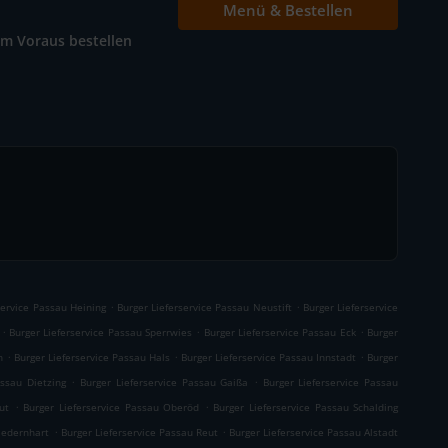
Menü & Bestellen
Im Voraus bestellen
.
.
service Passau Heining
Burger Lieferservice Passau Neustift
Burger Lieferservice
.
.
.
Burger Lieferservice Passau Sperrwies
Burger Lieferservice Passau Eck
Burger
.
.
.
h
Burger Lieferservice Passau Hals
Burger Lieferservice Passau Innstadt
Burger
.
.
assau Dietzing
Burger Lieferservice Passau Gaißa
Burger Lieferservice Passau
.
.
ut
Burger Lieferservice Passau Oberöd
Burger Lieferservice Passau Schalding
.
.
iedernhart
Burger Lieferservice Passau Reut
Burger Lieferservice Passau Alstadt