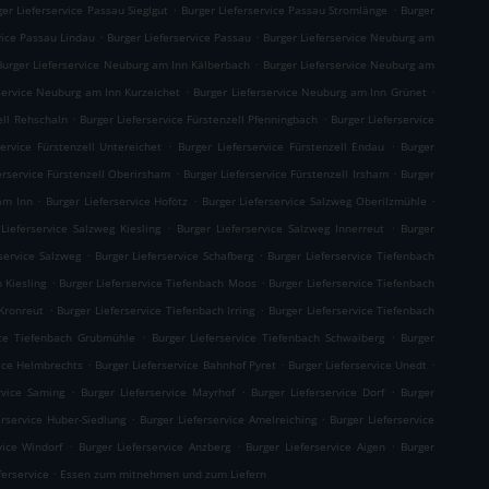
.
.
ger Lieferservice Passau Sieglgut
Burger Lieferservice Passau Stromlänge
Burger
.
.
vice Passau Lindau
Burger Lieferservice Passau
Burger Lieferservice Neuburg am
.
Burger Lieferservice Neuburg am Inn Kälberbach
Burger Lieferservice Neuburg am
.
.
service Neuburg am Inn Kurzeichet
Burger Lieferservice Neuburg am Inn Grünet
.
.
ell Rehschaln
Burger Lieferservice Fürstenzell Pfenningbach
Burger Lieferservice
.
.
service Fürstenzell Untereichet
Burger Lieferservice Fürstenzell Endau
Burger
.
.
erservice Fürstenzell Oberirsham
Burger Lieferservice Fürstenzell Irsham
Burger
.
.
.
am Inn
Burger Lieferservice Hofötz
Burger Lieferservice Salzweg Oberilzmühle
.
.
Lieferservice Salzweg Kiesling
Burger Lieferservice Salzweg Innerreut
Burger
.
.
service Salzweg
Burger Lieferservice Schafberg
Burger Lieferservice Tiefenbach
.
.
 Kiesling
Burger Lieferservice Tiefenbach Moos
Burger Lieferservice Tiefenbach
.
.
 Kronreut
Burger Lieferservice Tiefenbach Irring
Burger Lieferservice Tiefenbach
.
.
ice Tiefenbach Grubmühle
Burger Lieferservice Tiefenbach Schwaiberg
Burger
.
.
.
vice Helmbrechts
Burger Lieferservice Bahnhof Pyret
Burger Lieferservice Unedt
.
.
.
rvice Saming
Burger Lieferservice Mayrhof
Burger Lieferservice Dorf
Burger
.
.
erservice Huber-Siedlung
Burger Lieferservice Amelreiching
Burger Lieferservice
.
.
.
vice Windorf
Burger Lieferservice Anzberg
Burger Lieferservice Aigen
Burger
.
ferservice
Essen zum mitnehmen und zum Liefern