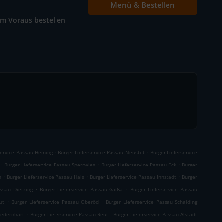
Menü & Bestellen
Im Voraus bestellen
.
.
service Passau Heining
Burger Lieferservice Passau Neustift
Burger Lieferservice
.
.
.
Burger Lieferservice Passau Sperrwies
Burger Lieferservice Passau Eck
Burger
.
.
.
h
Burger Lieferservice Passau Hals
Burger Lieferservice Passau Innstadt
Burger
.
.
assau Dietzing
Burger Lieferservice Passau Gaißa
Burger Lieferservice Passau
.
.
ut
Burger Lieferservice Passau Oberöd
Burger Lieferservice Passau Schalding
.
.
iedernhart
Burger Lieferservice Passau Reut
Burger Lieferservice Passau Alstadt