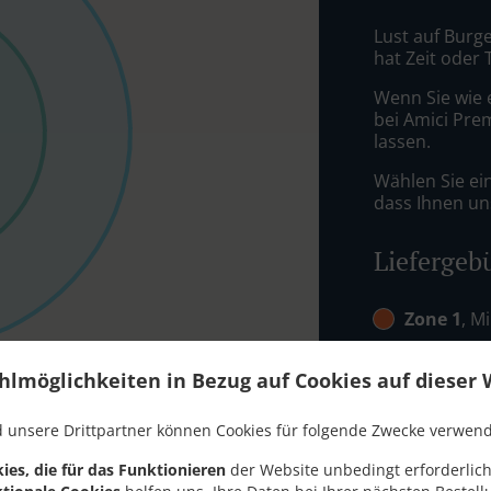
Lust auf Burge
hat Zeit oder 
Wenn Sie wie 
bei Amici Pre
lassen.
Wählen Sie ei
dass Ihnen uns
Liefergeb
Zone 1
, M
Zone 2
, M
hlmöglichkeiten in Bezug auf Cookies auf dieser 
Zone 4
, M
 unsere Drittpartner können Cookies für folgende Zwecke verwen
ies, die für das Funktionieren
der Website unbedingt erforderlich