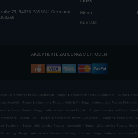
Links
straße 79, 94036 PASSAU, Germany
Menü
2368268
Kontakt
AKZEPTIERTE ZAHLUNGSMETHODEN
.
.
urger Lieferservice Passau Steinbach
Burger Lieferservice Passau Haidenhof
Burger Liefer
.
.
assau Unteröd
Burger Lieferservice Passau Maierhof
Burger Lieferservice Passau Doblstein
.
.
rservice Passau Brand
Burger Lieferservice Passau Eichet
Burger Lieferservice Passau Reut
.
.
ieferservice Passau Ries
Burger Lieferservice Passau Zieglstadl
Burger Lieferservice P
.
.
sau Burgholz
Burger Lieferservice Passau Jägerreuth
Burger Lieferservice Passau Neure
.
.
 Patriching
Burger Lieferservice Passau Schalding r.d.Donau
Burger Lieferservice Passau N