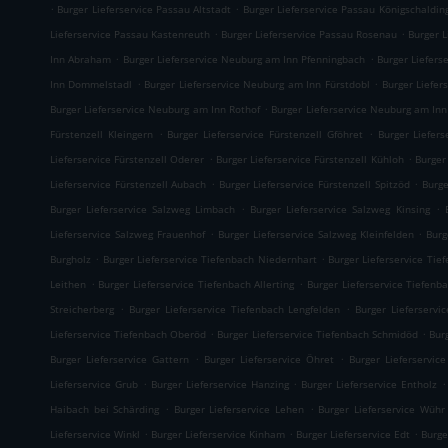
.
.
Burger Lieferservice Passau Altstadt
Burger Lieferservice Passau Königschaldin
.
.
Lieferservice Passau Kastenreuth
Burger Lieferservice Passau Rosenau
Burger 
.
.
Inn Abraham
Burger Lieferservice Neuburg am Inn Pfenningbach
Burger Liefers
.
.
Inn Dommelstadl
Burger Lieferservice Neuburg am Inn Fürstdobl
Burger Liefe
.
Burger Lieferservice Neuburg am Inn Rothof
Burger Lieferservice Neuburg am Inn
.
.
Fürstenzell Kleingern
Burger Lieferservice Fürstenzell Gföhret
Burger Liefers
.
.
Lieferservice Fürstenzell Oderer
Burger Lieferservice Fürstenzell Kühloh
Burger
.
.
Lieferservice Fürstenzell Aubach
Burger Lieferservice Fürstenzell Spitzöd
Burge
.
.
Burger Lieferservice Salzweg Limbach
Burger Lieferservice Salzweg Kinsing
.
.
Lieferservice Salzweg Frauenhof
Burger Lieferservice Salzweg Kleinfelden
Burg
.
.
Burgholz
Burger Lieferservice Tiefenbach Niedernhart
Burger Lieferservice Tie
.
.
Leithen
Burger Lieferservice Tiefenbach Allerting
Burger Lieferservice Tiefenb
.
.
Streicherberg
Burger Lieferservice Tiefenbach Lengfelden
Burger Lieferservi
.
.
Lieferservice Tiefenbach Oberöd
Burger Lieferservice Tiefenbach Schmidöd
Bur
.
.
Burger Lieferservice Gattern
Burger Lieferservice Öhret
Burger Lieferservice
.
.
.
Lieferservice Grub
Burger Lieferservice Hanzing
Burger Lieferservice Entholz
.
.
Haibach bei Schärding
Burger Lieferservice Lehen
Burger Lieferservice Wühr
.
.
.
Lieferservice Winkl
Burger Lieferservice Kinham
Burger Lieferservice Edt
Burge