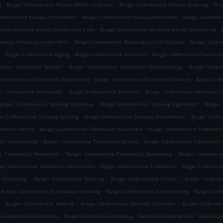
.
.
.
g
Burger Lieferservice Passau Wörth r.d.Donau
Burger Lieferservice Passau Grubweg
Bur
.
.
Lieferservice Passau Untersölden
Burger Lieferservice Passau Obersölden
Burger Lieferser
.
.
ervice Neuburg am Inn Neukirchen a.Inn
Burger Lieferservice Neuburg am Inn Schmelzing
.
.
rservice Neuburg am Inn Höch
Burger Lieferservice Neuburg am Inn Schönau
Burger Liefer
.
.
.
Burger Lieferservice Ingling
Burger Lieferservice Achleiten
Burger Lieferservice Fürstenz
.
.
ervice Fürstenzell Wiesen
Burger Lieferservice Fürstenzell Oberreisching
Burger Liefer
.
.
 Lieferservice Fürstenzell Aspertsham
Burger Lieferservice Fürstenzell Gurlarn
Burger Lief
.
.
r Lieferservice Fürstenzell
Burger Lieferservice Fraunhof
Burger Lieferservice Wernstein 
.
.
Burger Lieferservice Salzweg Stuhlberg
Burger Lieferservice Salzweg Eggersdorf
Burger 
.
.
er Lieferservice Salzweg Leitzing
Burger Lieferservice Salzweg Kronawitten
Burger Liefer
.
.
fenbach Fatting
Burger Lieferservice Tiefenbach Bäckerreut
Burger Lieferservice Tiefenbach
.
.
ach Unterjacking
Burger Lieferservice Tiefenbach Gablöd
Burger Lieferservice Tiefenbach
.
.
ce Tiefenbach Weberreut
Burger Lieferservice Tiefenbach Gerlesberg
Burger Lieferserv
.
.
ger Lieferservice Tiefenbach Mausmühle
Burger Lieferservice Tiefenbach
Burger Lieferser
.
.
.
 Ohrhalling
Burger Lieferservice Stritting
Burger Lieferservice Linden
Burger Lieferse
.
.
Burger Lieferservice Krennbauer-Siedlung
Burger Lieferservice Schardenberg
Burger Lief
.
.
.
Burger Lieferservice Wibling
Burger Lieferservice Windorf Gaishofen
Burger Lieferser
.
.
.
r Lieferservice Zwickledt
Burger Lieferservice Wimberg
Fast Food Lieferservice
Salate Lie