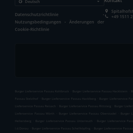
Kontakt
Spitalhof
.
Datenschutzrichtlinie
+49 1511 
.
Nutzungsbedingungen
Änderungen der
Cookie-Richtlinie
.
.
Burger Lieferservice Passau Kohlbruck
Burger Lieferservice Passau Hacklstein
B
.
.
Passau Stelzlhof
Burger Lieferservice Passau Hacklberg
Burger Lieferservice P
.
.
Lieferservice Passau Reisach
Burger Lieferservice Passau Rittsteig
Burger Liefe
.
.
Lieferservice Passau Wörth
Burger Lieferservice Passau Oberstadel
Burger L
.
.
Hellersberg
Burger Lieferservice Passau Unterreuth
Burger Lieferservice Pas
.
.
l.d.Donau
Burger Lieferservice Passau Schellköpfing
Burger Lieferservice Passau