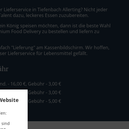
r Lieferservice in Tiefenbach Allerting? Nicht jeder
Talent dazu, leckeres Essen zuzubereiten.
ein König speisen möchten, dann ist die beste Wahl
mium Food Delivery zu bestellen und liefern zu
nfach "Lieferung" am Kassenbildschirm. Wir hoffen,
er Lieferservice für Lebensmittel gefällt.
ühr
ind. - 16,00 €, Gebühr - 3,00 €
ind. - 20,00 €, Gebühr - 3,00 €
Website
ind. - 35,00 €, Gebühr - 5,00 €
den:
 sind