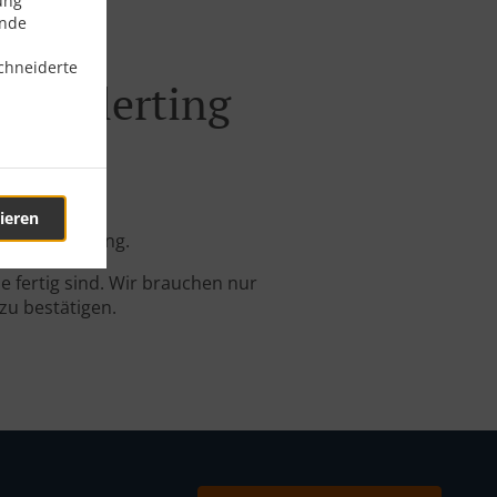
ung
ende
chneiderte
ch Allerting
ieren
line-Bestellung.
 fertig sind. Wir brauchen nur
zu bestätigen.