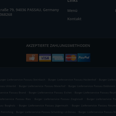
Links
straße 79, 94036 PASSAU, Germany
Menü
2368268
Kontakt
AKZEPTIERTE ZAHLUNGSMETHODEN
.
.
urger Lieferservice Passau Steinbach
Burger Lieferservice Passau Haidenhof
Burger Liefer
.
.
assau Unteröd
Burger Lieferservice Passau Maierhof
Burger Lieferservice Passau Doblstein
.
.
rservice Passau Brand
Burger Lieferservice Passau Eichet
Burger Lieferservice Passau Reut
.
.
ieferservice Passau Ries
Burger Lieferservice Passau Zieglstadl
Burger Lieferservice P
.
.
sau Burgholz
Burger Lieferservice Passau Jägerreuth
Burger Lieferservice Passau Neure
.
.
 Patriching
Burger Lieferservice Passau Schalding r.d.Donau
Burger Lieferservice Passau N