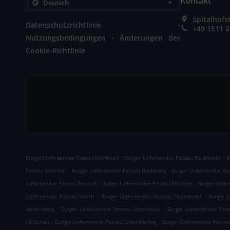
Kontakt
Spitalhof
.
Datenschutzrichtlinie
+49 1511 
.
Nutzungsbedingungen
Änderungen der
Cookie-Richtlinie
.
.
Burger Lieferservice Passau Kohlbruck
Burger Lieferservice Passau Hacklstein
B
.
.
Passau Stelzlhof
Burger Lieferservice Passau Hacklberg
Burger Lieferservice P
.
.
Lieferservice Passau Reisach
Burger Lieferservice Passau Rittsteig
Burger Liefe
.
.
Lieferservice Passau Wörth
Burger Lieferservice Passau Oberstadel
Burger L
.
.
Hellersberg
Burger Lieferservice Passau Unterreuth
Burger Lieferservice Pas
.
.
l.d.Donau
Burger Lieferservice Passau Schellköpfing
Burger Lieferservice Passau