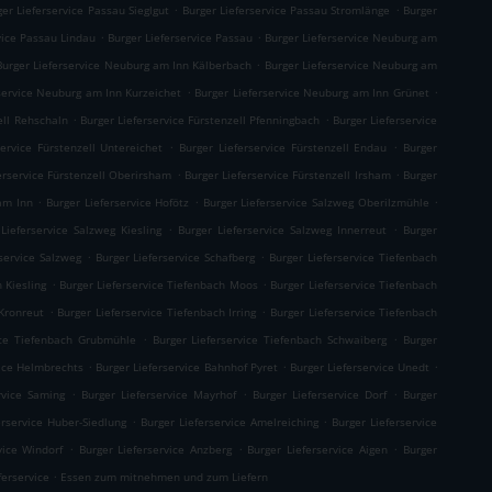
.
.
ger Lieferservice Passau Sieglgut
Burger Lieferservice Passau Stromlänge
Burger
.
.
vice Passau Lindau
Burger Lieferservice Passau
Burger Lieferservice Neuburg am
.
Burger Lieferservice Neuburg am Inn Kälberbach
Burger Lieferservice Neuburg am
.
.
service Neuburg am Inn Kurzeichet
Burger Lieferservice Neuburg am Inn Grünet
.
.
ell Rehschaln
Burger Lieferservice Fürstenzell Pfenningbach
Burger Lieferservice
.
.
service Fürstenzell Untereichet
Burger Lieferservice Fürstenzell Endau
Burger
.
.
erservice Fürstenzell Oberirsham
Burger Lieferservice Fürstenzell Irsham
Burger
.
.
.
am Inn
Burger Lieferservice Hofötz
Burger Lieferservice Salzweg Oberilzmühle
.
.
Lieferservice Salzweg Kiesling
Burger Lieferservice Salzweg Innerreut
Burger
.
.
service Salzweg
Burger Lieferservice Schafberg
Burger Lieferservice Tiefenbach
.
.
 Kiesling
Burger Lieferservice Tiefenbach Moos
Burger Lieferservice Tiefenbach
.
.
 Kronreut
Burger Lieferservice Tiefenbach Irring
Burger Lieferservice Tiefenbach
.
.
ice Tiefenbach Grubmühle
Burger Lieferservice Tiefenbach Schwaiberg
Burger
.
.
.
vice Helmbrechts
Burger Lieferservice Bahnhof Pyret
Burger Lieferservice Unedt
.
.
.
rvice Saming
Burger Lieferservice Mayrhof
Burger Lieferservice Dorf
Burger
.
.
erservice Huber-Siedlung
Burger Lieferservice Amelreiching
Burger Lieferservice
.
.
.
vice Windorf
Burger Lieferservice Anzberg
Burger Lieferservice Aigen
Burger
.
ferservice
Essen zum mitnehmen und zum Liefern