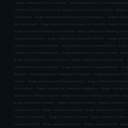
.
.
Burger Lieferservice Passau Altstadt
Burger Lieferservice Passau Königschaldin
.
.
Lieferservice Passau Kastenreuth
Burger Lieferservice Passau Rosenau
Burger 
.
.
Inn Abraham
Burger Lieferservice Neuburg am Inn Pfenningbach
Burger Liefers
.
.
Inn Dommelstadl
Burger Lieferservice Neuburg am Inn Fürstdobl
Burger Liefe
.
Burger Lieferservice Neuburg am Inn Rothof
Burger Lieferservice Neuburg am Inn
.
.
Fürstenzell Kleingern
Burger Lieferservice Fürstenzell Gföhret
Burger Liefers
.
.
Lieferservice Fürstenzell Oderer
Burger Lieferservice Fürstenzell Kühloh
Burger
.
.
Lieferservice Fürstenzell Aubach
Burger Lieferservice Fürstenzell Spitzöd
Burge
.
.
Burger Lieferservice Salzweg Limbach
Burger Lieferservice Salzweg Kinsing
.
.
Lieferservice Salzweg Frauenhof
Burger Lieferservice Salzweg Kleinfelden
Burg
.
.
Burgholz
Burger Lieferservice Tiefenbach Niedernhart
Burger Lieferservice Tie
.
.
Leithen
Burger Lieferservice Tiefenbach Allerting
Burger Lieferservice Tiefenb
.
.
Streicherberg
Burger Lieferservice Tiefenbach Lengfelden
Burger Lieferservi
.
.
Lieferservice Tiefenbach Oberöd
Burger Lieferservice Tiefenbach Schmidöd
Bur
.
.
Burger Lieferservice Gattern
Burger Lieferservice Öhret
Burger Lieferservice
.
.
.
Lieferservice Grub
Burger Lieferservice Hanzing
Burger Lieferservice Entholz
.
.
Haibach bei Schärding
Burger Lieferservice Lehen
Burger Lieferservice Wühr
.
.
.
Lieferservice Winkl
Burger Lieferservice Kinham
Burger Lieferservice Edt
Burge