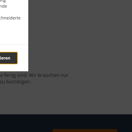
ung
ende
chneiderte
aming
ieren
estellung.
 fertig sind. Wir brauchen nur
zu bestätigen.