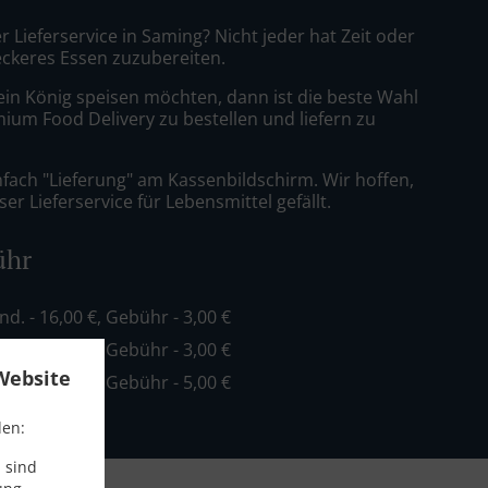
r Lieferservice in Saming? Nicht jeder hat Zeit oder
leckeres Essen zuzubereiten.
ein König speisen möchten, dann ist die beste Wahl
mium Food Delivery zu bestellen und liefern zu
nfach "Lieferung" am Kassenbildschirm. Wir hoffen,
er Lieferservice für Lebensmittel gefällt.
ühr
ind. - 16,00 €, Gebühr - 3,00 €
ind. - 20,00 €, Gebühr - 3,00 €
Website
ind. - 35,00 €, Gebühr - 5,00 €
den:
 sind