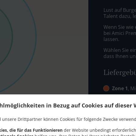
Lust auf Burge
Talent dazu, 
Wenn Sie wie 
bei Amici Pre
lassen.
Wählen Sie ei
dass Ihnen uns
Liefergeb
Zone 1
, M
Zone 2
, M
hlmöglichkeiten in Bezug auf Cookies auf dieser 
Zone 4
, M
 unsere Drittpartner können Cookies für folgende Zwecke verwen
ies, die für das Funktionieren
der Website unbedingt erforderlich