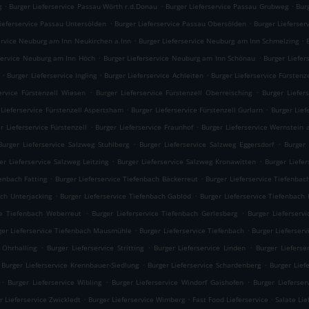
.
.
.
g
Burger Lieferservice Passau Wörth r.d.Donau
Burger Lieferservice Passau Grubweg
Bur
.
.
Lieferservice Passau Untersölden
Burger Lieferservice Passau Obersölden
Burger Lieferser
.
.
ervice Neuburg am Inn Neukirchen a.Inn
Burger Lieferservice Neuburg am Inn Schmelzing
.
.
rservice Neuburg am Inn Höch
Burger Lieferservice Neuburg am Inn Schönau
Burger Liefer
.
.
.
Burger Lieferservice Ingling
Burger Lieferservice Achleiten
Burger Lieferservice Fürstenz
.
.
ervice Fürstenzell Wiesen
Burger Lieferservice Fürstenzell Oberreisching
Burger Liefer
.
.
 Lieferservice Fürstenzell Aspertsham
Burger Lieferservice Fürstenzell Gurlarn
Burger Lief
.
.
r Lieferservice Fürstenzell
Burger Lieferservice Fraunhof
Burger Lieferservice Wernstein 
.
.
Burger Lieferservice Salzweg Stuhlberg
Burger Lieferservice Salzweg Eggersdorf
Burger 
.
.
er Lieferservice Salzweg Leitzing
Burger Lieferservice Salzweg Kronawitten
Burger Liefer
.
.
fenbach Fatting
Burger Lieferservice Tiefenbach Bäckerreut
Burger Lieferservice Tiefenbach
.
.
ach Unterjacking
Burger Lieferservice Tiefenbach Gablöd
Burger Lieferservice Tiefenbach
.
.
ce Tiefenbach Weberreut
Burger Lieferservice Tiefenbach Gerlesberg
Burger Lieferserv
.
.
ger Lieferservice Tiefenbach Mausmühle
Burger Lieferservice Tiefenbach
Burger Lieferser
.
.
.
 Ohrhalling
Burger Lieferservice Stritting
Burger Lieferservice Linden
Burger Lieferse
.
.
Burger Lieferservice Krennbauer-Siedlung
Burger Lieferservice Schardenberg
Burger Lief
.
.
.
Burger Lieferservice Wibling
Burger Lieferservice Windorf Gaishofen
Burger Lieferser
.
.
.
r Lieferservice Zwickledt
Burger Lieferservice Wimberg
Fast Food Lieferservice
Salate Lie