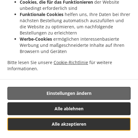
Cookies, die für das Funktionieren
der Website
.
.
.
Burger Lieferservice Mayrhof
Burger Lieferservice Dorf
Burger Lieferservice Grub
unbedingt erforderlich sind
.
.
Burger Lieferservice Hanzing
Burger Lieferservice Entholz
Burger Lieferservice
Funktionale Cookies
helfen uns, Ihre Daten bei Ihrer
.
.
nächsten Bestellung automatisch auszufüllen und
Krennbauer-Siedlung
Burger Lieferservice Schardenberg
Burger Lieferservice Huber-
die Website zu optimieren, um nachfolgende
.
.
Siedlung
Burger Lieferservice Amelreiching
Burger Lieferservice Haibach bei
Bestellungen zu erleichtern
.
.
.
Schärding
Burger Lieferservice Lehen
Burger Lieferservice Wühr
Burger
Werbe-Cookies
ermöglichen interessenbasierte
.
.
Lieferservice Wibling
Burger Lieferservice Windorf Gaishofen
Burger Lieferservice
Werbung und maßgeschneiderte Inhalte auf Ihren
.
.
.
Browsern und Geräten
Windorf
Burger Lieferservice Anzberg
Burger Lieferservice Aigen
Burger
.
.
.
Lieferservice Winkl
Burger Lieferservice Kinham
Burger Lieferservice Edt
Burger
Bitte lesen Sie unsere
Cookie-Richtlinie
für weitere
.
.
.
Lieferservice Zwickledt
Burger Lieferservice Wimberg
Fast Food Lieferservice
Informationen.
.
Salate Lieferservice
Essen zum mitnehmen und zum Liefern
Einstellungen ändern
Unterstützt von:
https://foodbooking-germany.de Web- und App Shop und
Alle ablehnen
Kassensysteme für Gastronomie
Alle akzeptieren