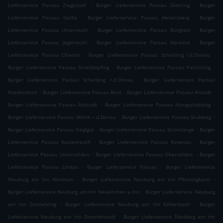
.
.
Lieferservice Passau Zieglstadl
Burger Lieferservice Passau Dietzing
Burger
.
.
Lieferservice Passau Gaißa
Burger Lieferservice Passau Hellersberg
Burger
.
.
Lieferservice Passau Unterreuth
Burger Lieferservice Passau Burgholz
Burger
.
.
Lieferservice Passau Jägerreuth
Burger Lieferservice Passau Neureut
Burger
.
.
Lieferservice Passau Oberöd
Burger Lieferservice Passau Schalding l.d.Donau
.
.
Burger Lieferservice Passau Schellköpfing
Burger Lieferservice Passau Patriching
.
Burger Lieferservice Passau Schalding r.d.Donau
Burger Lieferservice Passau
.
.
.
Niedernhart
Burger Lieferservice Passau Reut
Burger Lieferservice Passau Alstadt
.
.
Burger Lieferservice Passau Altstadt
Burger Lieferservice Passau Königschalding
.
.
Burger Lieferservice Passau Wörth r.d.Donau
Burger Lieferservice Passau Grubweg
.
.
Burger Lieferservice Passau Sieglgut
Burger Lieferservice Passau Stromlänge
Burger
.
.
Lieferservice Passau Kastenreuth
Burger Lieferservice Passau Rosenau
Burger
.
.
Lieferservice Passau Untersölden
Burger Lieferservice Passau Obersölden
Burger
.
.
Lieferservice Passau Lindau
Burger Lieferservice Passau
Burger Lieferservice
.
.
Neuburg am Inn Abraham
Burger Lieferservice Neuburg am Inn Pfenningbach
.
Burger Lieferservice Neuburg am Inn Neukirchen a.Inn
Burger Lieferservice Neuburg
.
.
am Inn Schmelzing
Burger Lieferservice Neuburg am Inn Kälberbach
Burger
.
Lieferservice Neuburg am Inn Dommelstadl
Burger Lieferservice Neuburg am Inn