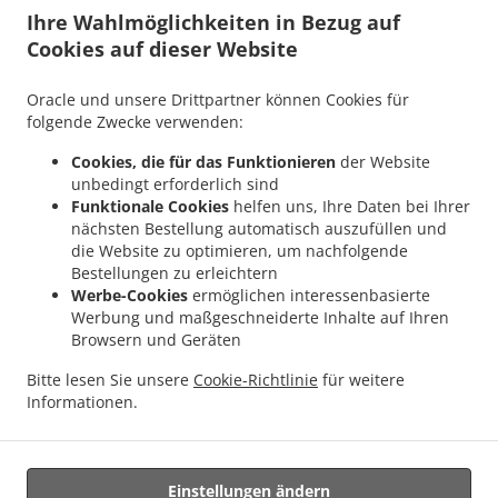
.
.
Lieferservice Tiefenbach Schwaiberg
Burger Lieferservice Tiefenbach Oberöd
Ihre Wahlmöglichkeiten in Bezug auf
.
Burger Lieferservice Tiefenbach Schmidöd
Burger Lieferservice Tiefenbach
Cookies auf dieser Website
.
.
.
Mausmühle
Burger Lieferservice Tiefenbach
Burger Lieferservice Helmbrechts
.
.
Burger Lieferservice Bahnhof Pyret
Burger Lieferservice Unedt
Burger Lieferservice
Oracle und unsere Drittpartner können Cookies für
.
.
.
Gattern
Burger Lieferservice Öhret
Burger Lieferservice Ohrhalling
Burger
folgende Zwecke verwenden:
.
.
.
Lieferservice Stritting
Burger Lieferservice Linden
Burger Lieferservice Saming
Cookies, die für das Funktionieren
der Website
.
.
.
Burger Lieferservice Mayrhof
Burger Lieferservice Dorf
Burger Lieferservice Grub
unbedingt erforderlich sind
.
.
Burger Lieferservice Hanzing
Burger Lieferservice Entholz
Burger Lieferservice
Funktionale Cookies
helfen uns, Ihre Daten bei Ihrer
.
.
nächsten Bestellung automatisch auszufüllen und
Krennbauer-Siedlung
Burger Lieferservice Schardenberg
Burger Lieferservice Huber-
die Website zu optimieren, um nachfolgende
.
.
Siedlung
Burger Lieferservice Amelreiching
Burger Lieferservice Haibach bei
Bestellungen zu erleichtern
.
.
.
Schärding
Burger Lieferservice Lehen
Burger Lieferservice Wühr
Burger
Werbe-Cookies
ermöglichen interessenbasierte
.
.
Lieferservice Wibling
Burger Lieferservice Windorf Gaishofen
Burger Lieferservice
Werbung und maßgeschneiderte Inhalte auf Ihren
.
.
.
Browsern und Geräten
Windorf
Burger Lieferservice Anzberg
Burger Lieferservice Aigen
Burger
.
.
.
Lieferservice Winkl
Burger Lieferservice Kinham
Burger Lieferservice Edt
Burger
Bitte lesen Sie unsere
Cookie-Richtlinie
für weitere
.
.
.
Lieferservice Zwickledt
Burger Lieferservice Wimberg
Fast Food Lieferservice
Informationen.
.
Salate Lieferservice
Essen zum mitnehmen und zum Liefern
Einstellungen ändern