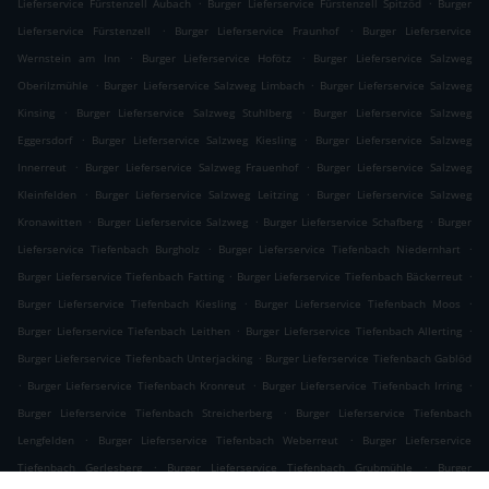
.
.
Lieferservice Fürstenzell Aubach
Burger Lieferservice Fürstenzell Spitzöd
Burger
.
.
Lieferservice Fürstenzell
Burger Lieferservice Fraunhof
Burger Lieferservice
.
.
Wernstein am Inn
Burger Lieferservice Hofötz
Burger Lieferservice Salzweg
.
.
Oberilzmühle
Burger Lieferservice Salzweg Limbach
Burger Lieferservice Salzweg
.
.
Kinsing
Burger Lieferservice Salzweg Stuhlberg
Burger Lieferservice Salzweg
.
.
Eggersdorf
Burger Lieferservice Salzweg Kiesling
Burger Lieferservice Salzweg
.
.
Innerreut
Burger Lieferservice Salzweg Frauenhof
Burger Lieferservice Salzweg
.
.
Kleinfelden
Burger Lieferservice Salzweg Leitzing
Burger Lieferservice Salzweg
.
.
.
Kronawitten
Burger Lieferservice Salzweg
Burger Lieferservice Schafberg
Burger
.
.
Lieferservice Tiefenbach Burgholz
Burger Lieferservice Tiefenbach Niedernhart
.
.
Burger Lieferservice Tiefenbach Fatting
Burger Lieferservice Tiefenbach Bäckerreut
.
.
Burger Lieferservice Tiefenbach Kiesling
Burger Lieferservice Tiefenbach Moos
.
.
Burger Lieferservice Tiefenbach Leithen
Burger Lieferservice Tiefenbach Allerting
.
Burger Lieferservice Tiefenbach Unterjacking
Burger Lieferservice Tiefenbach Gablöd
.
.
.
Burger Lieferservice Tiefenbach Kronreut
Burger Lieferservice Tiefenbach Irring
.
Burger Lieferservice Tiefenbach Streicherberg
Burger Lieferservice Tiefenbach
.
.
Lengfelden
Burger Lieferservice Tiefenbach Weberreut
Burger Lieferservice
.
.
Tiefenbach Gerlesberg
Burger Lieferservice Tiefenbach Grubmühle
Burger