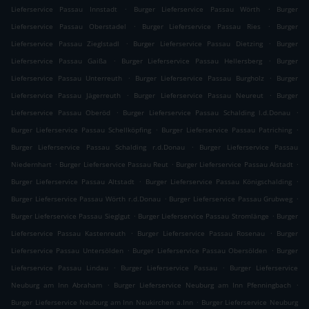
.
.
Lieferservice Passau Innstadt
Burger Lieferservice Passau Wörth
Burger
.
.
Lieferservice Passau Oberstadel
Burger Lieferservice Passau Ries
Burger
.
.
Lieferservice Passau Zieglstadl
Burger Lieferservice Passau Dietzing
Burger
.
.
Lieferservice Passau Gaißa
Burger Lieferservice Passau Hellersberg
Burger
.
.
Lieferservice Passau Unterreuth
Burger Lieferservice Passau Burgholz
Burger
.
.
Lieferservice Passau Jägerreuth
Burger Lieferservice Passau Neureut
Burger
.
.
Lieferservice Passau Oberöd
Burger Lieferservice Passau Schalding l.d.Donau
.
.
Burger Lieferservice Passau Schellköpfing
Burger Lieferservice Passau Patriching
.
Burger Lieferservice Passau Schalding r.d.Donau
Burger Lieferservice Passau
.
.
.
Niedernhart
Burger Lieferservice Passau Reut
Burger Lieferservice Passau Alstadt
.
.
Burger Lieferservice Passau Altstadt
Burger Lieferservice Passau Königschalding
.
.
Burger Lieferservice Passau Wörth r.d.Donau
Burger Lieferservice Passau Grubweg
.
.
Burger Lieferservice Passau Sieglgut
Burger Lieferservice Passau Stromlänge
Burger
.
.
Lieferservice Passau Kastenreuth
Burger Lieferservice Passau Rosenau
Burger
.
.
Lieferservice Passau Untersölden
Burger Lieferservice Passau Obersölden
Burger
.
.
Lieferservice Passau Lindau
Burger Lieferservice Passau
Burger Lieferservice
.
.
Neuburg am Inn Abraham
Burger Lieferservice Neuburg am Inn Pfenningbach
.
Burger Lieferservice Neuburg am Inn Neukirchen a.Inn
Burger Lieferservice Neuburg