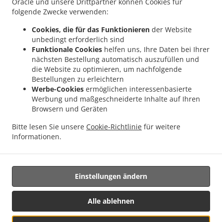
Oracle und unsere Drittpartner können Cookies für
.
.
.
Gattern
Burger Lieferservice Öhret
Burger Lieferservice Ohrhalling
Burger
folgende Zwecke verwenden:
.
.
.
Lieferservice Stritting
Burger Lieferservice Linden
Burger Lieferservice Saming
Cookies, die für das Funktionieren
der Website
.
.
.
Burger Lieferservice Mayrhof
Burger Lieferservice Dorf
Burger Lieferservice Grub
unbedingt erforderlich sind
.
.
Burger Lieferservice Hanzing
Burger Lieferservice Entholz
Burger Lieferservice
Funktionale Cookies
helfen uns, Ihre Daten bei Ihrer
.
.
nächsten Bestellung automatisch auszufüllen und
Krennbauer-Siedlung
Burger Lieferservice Schardenberg
Burger Lieferservice Huber-
die Website zu optimieren, um nachfolgende
.
.
Siedlung
Burger Lieferservice Amelreiching
Burger Lieferservice Haibach bei
Bestellungen zu erleichtern
.
.
.
Schärding
Burger Lieferservice Lehen
Burger Lieferservice Wühr
Burger
Werbe-Cookies
ermöglichen interessenbasierte
.
.
Lieferservice Wibling
Burger Lieferservice Windorf Gaishofen
Burger Lieferservice
Werbung und maßgeschneiderte Inhalte auf Ihren
.
.
.
Browsern und Geräten
Windorf
Burger Lieferservice Anzberg
Burger Lieferservice Aigen
Burger
.
.
.
Lieferservice Winkl
Burger Lieferservice Kinham
Burger Lieferservice Edt
Burger
Bitte lesen Sie unsere
Cookie-Richtlinie
für weitere
.
.
.
Lieferservice Zwickledt
Burger Lieferservice Wimberg
Fast Food Lieferservice
Informationen.
.
Salate Lieferservice
Essen zum mitnehmen und zum Liefern
Einstellungen ändern
Unterstützt von:
https://foodbooking-germany.de Web- und App Shop und
Alle ablehnen
Kassensysteme für Gastronomie